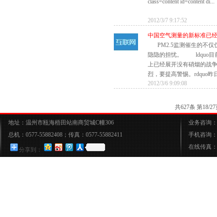
class=content id=content di...
2012/3/7 9:17:52
中国空气测量的新标准已
PM2.5监测催生的不
隐隐的担忧。 ldquo目
上已经展开没有硝烟的战
烈，要提高警惕。rdquo昨日.
2012/3/6 9:09:08
共627条 第18
地址：温州市瓯海梧田站南商贸城C幢306
业务咨询：05
总机：0577-55882408；传真：0577-55882411
手机咨询：15
在线传真：05
分享到：