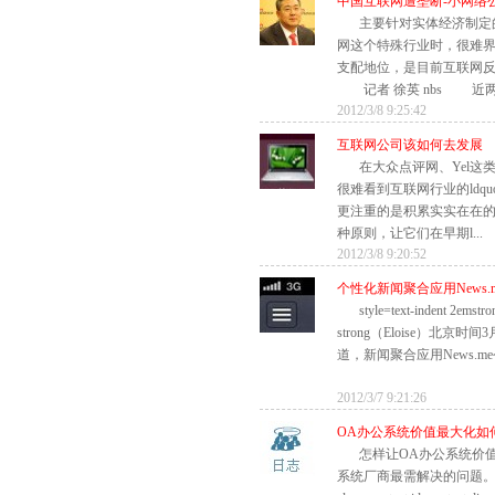
中国互联网遭垄断-小网络
主要针对实体经济制定
网这个特殊行业时，很难
支配地位，是目前互联网
记者 徐英 nbs 近两年
2012/3/8 9:25:42
互联网公司该如何去发展
在大众点评网、Yel这类l
很难看到互联网行业的ldqu
更注重的是积累实实在在
种原则，让它们在早期l...
2012/3/8 9:20:52
个性化新闻聚合应用News.me
style=text-indent 2e
strong（Eloise）北京
道，新闻聚合应用News.me今
2012/3/7 9:21:26
OA办公系统价值最大化如
怎样让OA办公系统价
系统厂商最需解决的问题。 nbs di