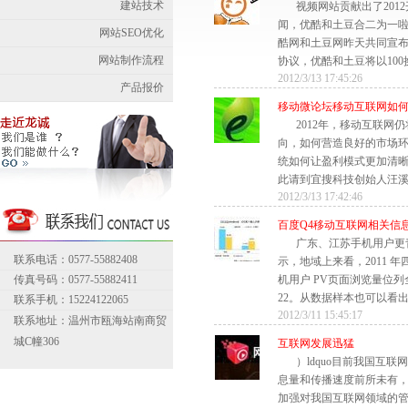
建站技术
视频网站贡献出了201
闻，优酷和土豆合二为一啦
网站SEO优化
酷网和土豆网昨天共同宣布
网站制作流程
协议，优酷和土豆将以100换
2012/3/13 17:45:26
产品报价
移动微论坛移动互联网如
2012年，移动互联网
向，如何营造良好的市场
统如何让盈利模式更加清晰
此请到宜搜科技创始人汪溪做
2012/3/13 17:42:46
百度Q4移动互联网相关信
广东、江苏手机用户更
联系电话：0577-55882408
示，地域上来看，2011 
传真号码：0577-55882411
机用户 PV页面浏览量位
22。从数据样本也可以看出，2
联系手机：15224122065
2012/3/11 15:45:17
联系地址：温州市瓯海站南商贸
城C幢306
互联网发展迅猛
）ldquo目前我国互
息量和传播速度前所未有
加强对我国互联网领域的管理