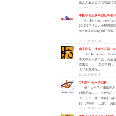
国人大五次会议北京团代表索
2012/3/11 15:40:52
中国移动互联网创新将引
div class=img_wra
2012移动世界大会现场演
src=htti3.sinaimg.cnITi2012-
2012/3/9 20:13:56
电子商务、移动互联网、SN
TMTTechnology，Me
本大举杀入的产业，高估
迭出现。 2012年初，
人和专家发现...
2012/3/9 20:11:44
互联网伴你一路徜徉
继在去年的广州车展发
时尚品牌――一汽欧朗在
工厂正式下线。本着打造ldq
的一汽欧朗，以国际一流的生
2012/3/9 20:07:59