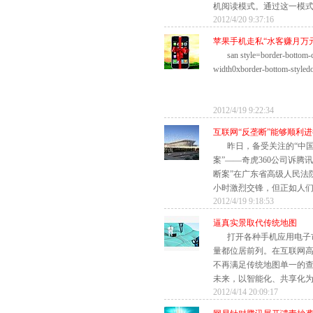
机阅读模式。通过这一模式，
2012/4/20 9:37:16
苹果手机走私“水客赚月万元
san style=border-bottom
width0xborder-bottom-styled
2012/4/19 9:22:34
互联网“反垄断”能够顺利
昨日，备受关注的“中
案”——奇虎360公司诉腾
断案”在广东省高级人民法
小时激烈交锋，但正如人们之
2012/4/19 9:18:53
逼真实景取代传统地图
打开各种手机应用电子
量都位居前列。在互联网
不再满足传统地图单一的
未来，以智能化、共享化为特
2012/4/14 20:09:17