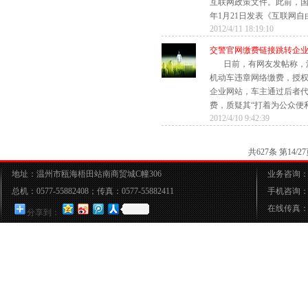
互联网政策文件。此前，国务
年1月21日发表《互联网自由与
2012/4/11 18:19:10
交警官网缴费链接跳转企
日前，有网友发帖称，
机动车违章网络缴费，授
企业网站，车主通过后者代
费，质疑其“打着为公众便利
2012/4/10 9:42:39
共627条 第14
地址：温州市瓯海梧田站南商贸城C幢306
业务咨询：05
总机：0577-55882408；传真：0577-55882411
手机咨询：15
在线传真：05
分享到：