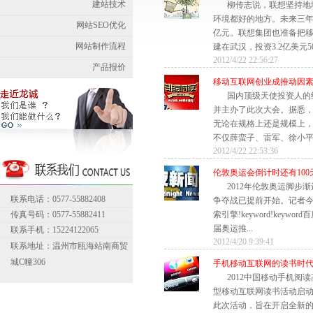
建站技术
柳传志说，联想坚持地
环境都好的地方。未来三年
网站SEO优化
亿元。联想集团也准备把
网站制作流程
建在武汉，投资3.2亿美元50
2012/4/22 22:56:27
产品报价
移动互联网创业成推动因
国内顶级天使投资人的
并主办了此次大会。据悉
无论在规格上还是规模上
不仅薛蛮子、雷军、徐小平、
2012/4/22 22:53:36
伦敦奥运会倒计时还有100
2012年伦敦奥运脚步
联系电话：0577-55882408
争夺战已提前开始。记者
传真号码：0577-55882411
索引擎!keyword!keyword百
届奥运推...
联系手机：15224122065
2012/4/20 9:39:41
联系地址：温州市瓯海站南商贸
城C幢306
手机移动互联网的读书时
2012中国移动手机阅
型移动互联网读书活动启
此次活动，旨在开启全新的