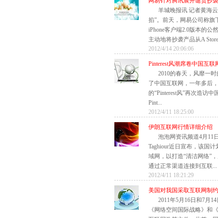
网易针对腾讯展开谴责抄
羊城晚报讯 记者黄海
掐”。前天，网易公司称旗
iPhone客户端2.0版本
主动地将抄袭产品从A Store
2012/4/14 20:06:06
Pinterest风潮席卷中国互
2010的春天，风靡一时
了中国互联网，一年多后
的“Pinterest风”再次造访
Pint...
2012/4/11 18:25:00
伊朗互联网行情详细介绍
泡泡网资讯频道4月11日
Taghiour近日宣布，该
域网，以打造“清洁网络”
通过正常渠道连接到互联...
2012/4/11 18:21:29
美国对我国采取互联网制
2011年5月16日和7
《网络空间国际战略》和