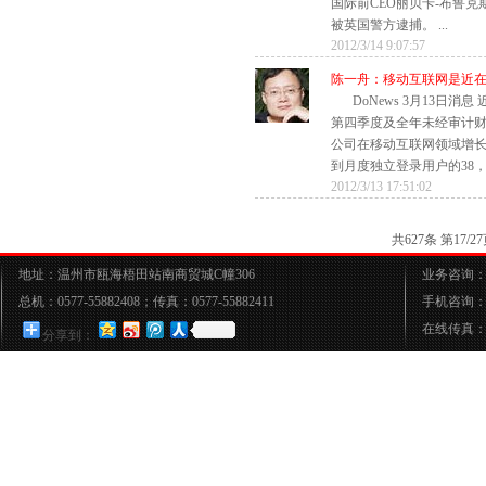
国际前CEO丽贝卡-布鲁克斯Re
被英国警方逮捕。 ...
2012/3/14 9:07:57
陈一舟：移动互联网是近
DoNews 3月13日消
第四季度及全年未经审计
公司在移动互联网领域增
到月度独立登录用户的38，有
2012/3/13 17:51:02
共627条 第17
地址：温州市瓯海梧田站南商贸城C幢306
业务咨询：05
总机：0577-55882408；传真：0577-55882411
手机咨询：15
在线传真：05
分享到：