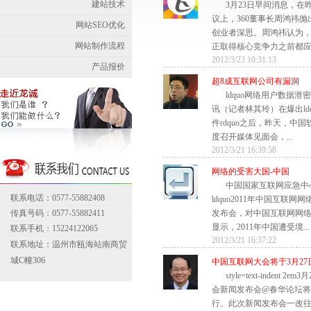
建站技术
3月23日早间消息，
议上，360董事长周鸿祎
网站SEO优化
创业者深思。周鸿祎认为
网站制作流程
正取得核心竞争力之前都应该
2012/3/23 10:31:13
产品报价
超8成互联网公司有漏洞
ldquo网络用户数据泄
讯（记者林其玲）在爆出ld
件rdquo之后，昨天，中
度召开媒体见面会，...
2012/3/21 16:39:58
网络的受害大国-中国
中国国家互联网应急中心
联系电话：0577-55882408
ldquo2011年中国互联网
传真号码：0577-55882411
发布会，对中国互联网网
显示，2011年中国遭受境...
联系手机：15224122065
2012/3/21 16:37:22
联系地址：温州市瓯海站南商贸
城C幢306
中国互联网大会将于3月27
style=text-indent 
会新闻发布会@春华论坛
行。此次新闻发布会一改