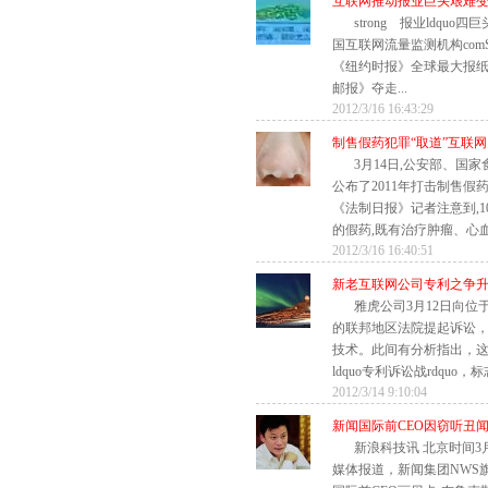
互联网推动报业巨头艰难
strong 报业ldquo四
国互联网流量监测机构comS
《纽约时报》全球最大报
邮报》夺走...
2012/3/16 16:43:29
制售假药犯罪“取道”互联网
3月14日,公安部、国
公布了2011年打击制售
《法制日报》记者注意到,1
的假药,既有治疗肿瘤、心血管
2012/3/16 16:40:51
新老互联网公司专利之争
雅虎公司3月12日向
的联邦地区法院提起诉讼
技术。此间有分析指出，
ldquo专利诉讼战rdquo，标
2012/3/14 9:10:04
新闻国际前CEO因窃听丑
新浪科技讯 北京时间3
媒体报道，新闻集团NWS