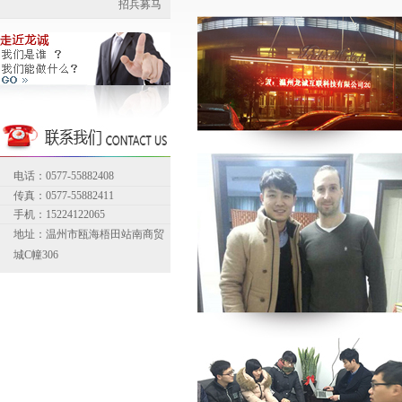
招兵募马
电话：0577-55882408
传真：0577-55882411
手机：15224122065
地址：温州市瓯海梧田站南商贸
城C幢306