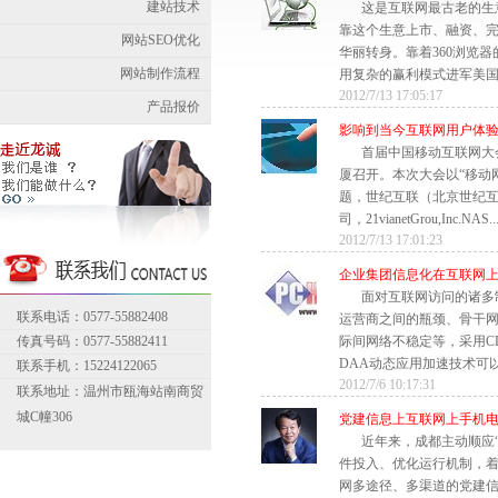
建站技术
这是互联网最古老的生
靠这个生意上市、融资、
网站SEO优化
华丽转身。靠着360浏览
网站制作流程
用复杂的赢利模式进军美国资
2012/7/13 17:05:17
产品报价
影响到当今互联网用户体
首届中国移动互联网大
厦召开。本次大会以“移动
题，世纪互联（北京世纪
司，21vianetGrou,Inc.NAS..
2012/7/13 17:01:23
企业集团信息化在互联网
面对互联网访问的诸多
联系电话：0577-55882408
运营商之间的瓶颈、骨干
传真号码：0577-55882411
际间网络不稳定等，采用C
DAA动态应用加速技术可以
联系手机：15224122065
2012/7/6 10:17:31
联系地址：温州市瓯海站南商贸
城C幢306
党建信息上互联网上手机
近年来，成都主动顺应
件投入、优化运行机制，
网多途径、多渠道的党建