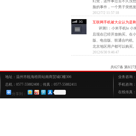
幻觉，这件事过去不久没
脸的事件，一个男子突然发狂
2012/7/2 11:57:18
互联网手机被大众认为是
评测1：小米手机br 
且现在已经开放购买。在
版、电信版、联通合约机
北京地区用户都可以购买。 .
2012/6/30 9:46:47
共627条 第8
地址：温州市瓯海梧田站南商贸城C幢306
业务咨询：05
总机：0577-55882408；传真：0577-55882411
手机咨询：15
在线传真：05
分享到：