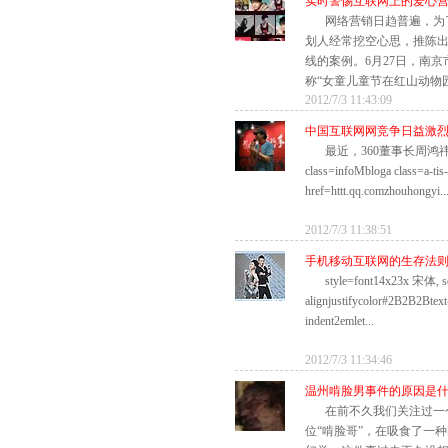
实时警惕互联网上的爱心
网络营销日趋普遍，为
划人经常挖空心思，推陈
线的案例。6月27日，南
称“女童儿童节在红山动物园
2012/7/3 11:43:09
中国互联网网竞争日益激烈
最近，360董事长周鸿祎!ke
class=infoMbloga class=a-tis
href=httt.qq.comzhouhongyi..
2012/7/3 11:38:51
手机移动互联网的生存法
style=font14x23x 宋体, se
alignjustifycolor#2B2B2Btext
indent2emlet...
2012/7/3 11:34:46
温州啃脸男事件的原因是
在前不久我们关注过一
位“啃脸哥”，在吸食了一