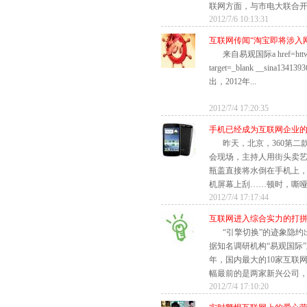
联网方面，与市电大联合开发
2012/7/6 10:13:31
互联网传闻“淘宝即将涉入
来自易观国际a href=httwei
target=_blank __sina13
出，2012年...
2012/7/4 17:20:35
手机已经成为互联网企业
昨天，北京，360第二
会现场，主持人用街头卖
瓶盖直接将水倒在手机上
机屏幕上刮……顿时，嘶哑的
2012/7/4 17:17:44
互联网进入综合实力的打
“引擎切换”的迹象隐
据知名调研机构“易观国际
年，国内最大的10家互联
幅最前的是两家新兴公司，第
2012/7/4 17:10:20