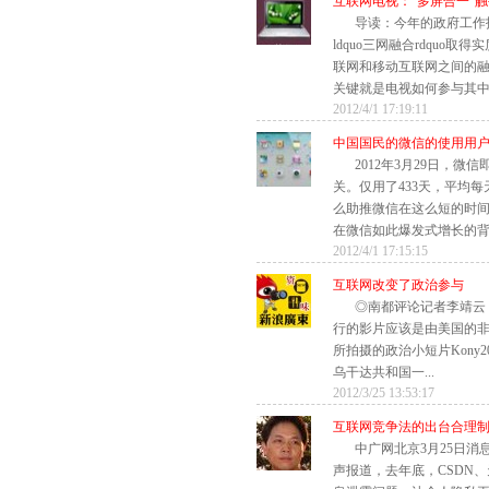
互联网电视：“多屏合一”
导读：今年的政府工作
ldquo三网融合rdquo取
联网和移动互联网之间的
关键就是电视如何参与其中。
2012/4/1 17:19:11
中国国民的微信的使用用
2012年3月29日，
关。仅用了433天，平均每
么助推微信在这么短的时
在微信如此爆发式增长的背后
2012/4/1 17:15:15
互联网改变了政治参与
◎南都评论记者李靖
行的影片应该是由美国的非政府组织I
所拍摄的政治小短片Kony
乌干达共和国一...
2012/3/25 13:53:17
互联网竞争法的出台合理
中广网北京3月25日
声报道，去年底，CSDN