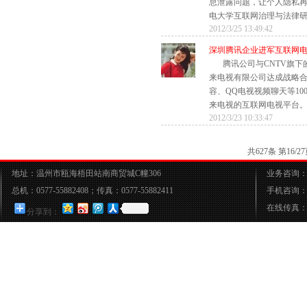
息泄露问题，让个人隐私
电大学互联网治理与法律研究
2012/3/25 13:49:42
深圳腾讯企业进军互联网
腾讯公司与CNTV旗
来电视有限公司达成战略
容、QQ电视视频聊天等10
来电视的互联网电视平台。这
2012/3/23 10:33:47
共627条 第16
地址：温州市瓯海梧田站南商贸城C幢306
业务咨询：05
总机：0577-55882408；传真：0577-55882411
手机咨询：15
在线传真：05
分享到：