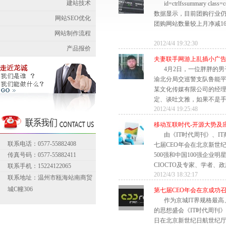
建站技术
id=ctrlfssummary class=
数据显示，目前团购行业仍
网站SEO优化
团购网站数量较上月净减164.
网站制作流程
2012/4/4 19:32:30
产品报价
夫妻联手网游上乱插小广告盈
4月2日，一位胖胖的
渝北分局交巡警支队鲁能
某文化传媒有限公司的经
定、谈吐文雅，如果不是手上
2012/4/4 19:25:48
移动互联时代-开源大势及
由《IT时代周刊》、I
联系电话：0577-55882408
七届CEO年会在北京新世
传真号码：0577-55882411
500强和中国100强企业
CIOCTO及专家、学者、政府
联系手机：15224122065
2012/4/3 18:32:17
联系地址：温州市瓯海站南商贸
城C幢306
第七届CEO年会在京成功
作为京城IT界规格最
的思想盛会《IT时代周刊》
日在北京新世纪日航世纪