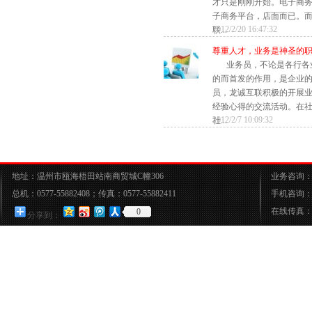
才只是刚刚开始。电子商
子商务平台，店面而已。
2012/2/20 16:47:32
联...
尊重人才，业务是神圣的
业务员，不论是各行各
的而首发的作用，是企业
员，龙诚互联积极的开展
经验心得的交流活动。在
2012/2/7 10:09:32
社...
地址：温州市瓯海梧田站南商贸城C幢306
业务咨询：05
总机：0577-55882408；传真：0577-55882411
手机咨询：15
在线传真：05
0
分享到：