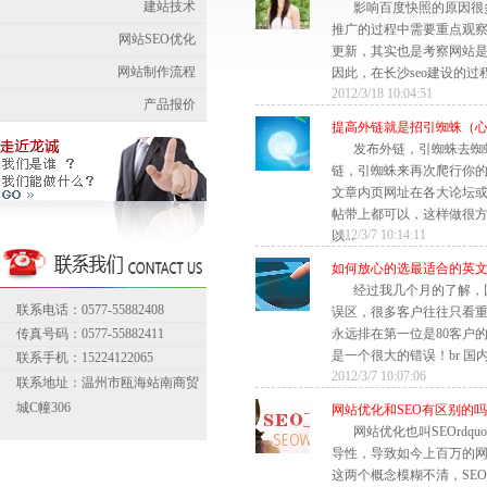
建站技术
影响百度快照的原因很
推广的过程中需要重点观
网站SEO优化
更新，其实也是考察网站
网站制作流程
因此，在长沙seo建设的过程
2012/3/18 10:04:51
产品报价
提高外链就是招引蜘蛛（
发布外链，引蜘蛛去蜘
链，引蜘蛛来再次爬行你
文章内页网址在各大论坛
帖带上都可以，这样做很
2012/3/7 10:14:11
以...
如何放心的选最适合的英
经过我几个月的了解，
联系电话：0577-55882408
误区，很多客户往往只看
传真号码：0577-55882411
永远排在第一位是80客户
是一个很大的错误！br 国内
联系手机：15224122065
2012/3/7 10:07:06
联系地址：温州市瓯海站南商贸
城C幢306
网站优化和SEO有区别的
网站优化也叫SEOrdq
导性，导致如今上百万的网
这两个概念模糊不清，SE