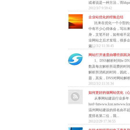
或者说是一种方法，而ldquoS
2012/3/7 9:59:42
企业站优化的经验总结
比来在优化一个小型的
中有不少心得体会，写出
身，文笔不好，如有啥不
业网站之后才发现，很多
2012/3/2 11:36:45
索...
网站打开速度由哪些原因
1、DNS解析时间br 
数及每次解析所花费的时间
解析所消耗的时间，因此，
题，其实，DNS对网站解析速
2012/3/2 11:31:34
如何更好的做网站优化（
从事网站建设行业多年
href=httwww.lcnt.netw
温州网站建设的排名由不起
度排名第二位，我...
2012/2/29 17:36:55