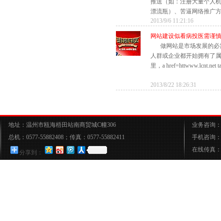
推送（如：注册大量个人
漂流瓶）、苦逼网络推广方式
2013/9/6 11:21:16
网站建设似看病投医需谨
做网站是市场发展的必
人群或企业都开始拥有了属于
里，a href=httwww.lcnt.net tar
2013/8/22 18:26:31
地址：温州市瓯海梧田站南商贸城C幢306
业务咨询：05
总机：0577-55882408；传真：0577-55882411
手机咨询：15
在线传真：05
分享到：