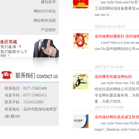
建站技术
san style=font-s
工信部网站域名备案事宜sansan s
网站SEO优化
san san st...
网站制作流程
2015/11/20 11:19:15
产品报价
温州做网站哪家好 温州做
a href=httwww.lcnt.net ta
size14x温州做网站的公司sanasan 
2015/3/17 11:14:43
温州哪里有建设网站的
san style=font-si
联系电话：0577-55882408
性价比高的网络公司屈指
传真号码：0577-55882411
专业网站建设服务商，为
案，为客户排忧...
联系手机：15224122065
2015/3/12 13:19:09
联系地址：温州市瓯海站南商贸
城C幢306
温州做好网站选龙诚互联
san style=font-size14x在s
target=_blanksan style=font