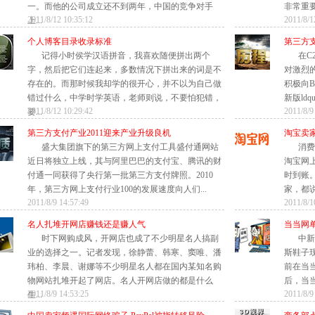
一。而他的公司成立还不到两年，中国的竞争对手
非常重要
2011/8/12 10:35:12
2011/8/1
上...
个人博客目录收录标准
第三方支
记得小时侯学汉语拼音，我喜欢随便拼出两个
在C
字，然后把它们连起来，多数情况下拼出来的词是不
对激烈
存在的。而那时候我却学的很开心，并不以为自己做
积极向B
错过什么，中学时学英语，老师则说，不要怕犯错，
新版ldqu
2011/8/12 10:29:42
2011/8/9
要...
第三方支付产业2011迎来产业升级良机
淘宝卖
盛大集团旗下的第三方网上支付工具盛付通网站
消费
近日将独立上线，其与阿里巴巴的支付宝、腾讯的财
淘宝网上
付通一同获得了央行第一批第三方支付牌照。2010
时到账
年，第三方网上支付行业100的发展速度向人们...
家，都说
2011/8/9 14:57:49
2011/8/1
名人扎堆开网店赚钱还是赚人气
当当网
时下网购成风，开网店也成了不少明星名人搞副
中新
业的选择之一。记者发现，徐静蕾、韩寒、窦唯、潘
斯鞋子
玮柏、李晨、谢娜等不少明星名人都在国内某知名购
前在当
物网站扎堆开起了网店。名人开网店做的都是什么
后，当当
2011/8/9 14:53:25
2011/8/9
生...