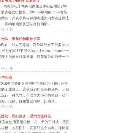
点名曝光“纳纳购”虚假宣传
，商务部电子商务电商频道中心信用投诉中
向消费者发出预警，称ldquo纳纳购rdquo可能
假网购，并表示将与律师沟通为消费者提供法
一旦纳纳购涉及违法将协助消...
 14:47:45
才泡沫：半年经验敢称资深
quo现在，最大问题是，高价吸引来了很多lsquo
o，但他们却都不那么lsquo才rsquo。rdquobr 一
管理人员曾向媒体透露，目前该公司随便一个
 14:38:36
参与竞稿
龙诚有义务把更多的时间和精力花在已经和
约的企业身上，这是我们的责任和义务。br 目
上流行一种风气，不管大大小小的项目，动不
标、比稿。好象通过招标、比稿就...
 12:14:33
宜建站，用心服务，温州龙诚科技
便宜在使用通用模板，花一天的工时找一些同
站模板，改些图片，甚至只改个名称、地址就