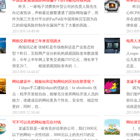
中国卖家频遇国际网络骗子 PayPal被指转移风险
商务部
昨天，一家电子消费类外贸公司的负责人陈先生
昨日
向记者投诉，声称最近频繁遭遇了国际网络骗子，而
心BCP
作为第三方支付平台的PayPal在中国简称贝宝因为自
存在虚
己的前端风险控制存在漏洞产生了大量的风险...
律依据，
2011/8/9 14:49:40
2011/8/9
网购交易增速三年来首现跳水
电商人
商报讯记者 张绪旺是市场饱和还是产业形态转
ld
型？昨日，互联网产业分析机构易观国际发布数据显
人rsqu
示，今年上半年网上零售交易额3707亿元，增长率下
位凡客
滑至20.7。 根据易观国际发布的《...
总监...
2011/8/9 14:44:47
2011/8/9
网站建设中，模板站和定制网站的区别在那里呢？
龙诚不
1.ldquo手工建站rdquo的优缺点：br nbsnbsnbs 优
因为
点：程序开发较自由，能够充分发挥网站开发人员的
我们签
能力，使建成后的网站更具个性化，安全性、稳定性
前社会
更好，同时，也...
动就是招
2011/8/9 12:16:44
2011/8/9
可不可以先把网站做完在付钱
网站便
龙诚互联是一家有良好信誉的公司，我们3000元
1、
以下的网站一次性结款，3000元以上的先付35的定
行业网