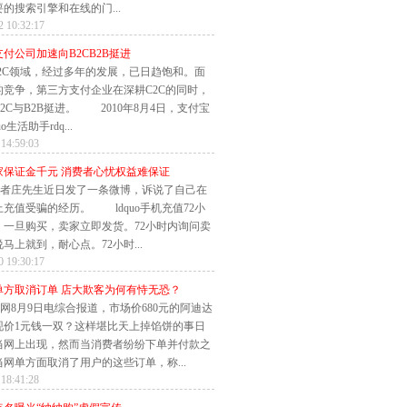
的搜索引擎和在线的门...
2 10:32:17
付公司加速向B2CB2B挺进
2C领域，经过多年的发展，已日趋饱和。面
的竞争，第三方支付企业在深耕C2C的同时，
2C与B2B挺进。 2010年8月4日，支付宝
o生活助手rdq...
 14:59:03
家保证金千元 消费者心忧权益难保证
者庄先生近日发了一条微博，诉说了自己在
充值受骗的经历。 ldquo手机充值72小
。一旦购买，卖家立即发货。72小时内询问卖
马上就到，耐心点。72小时...
0 19:30:17
单方取消订单 店大欺客为何有恃无恐？
网8月9日电综合报道，市场价680元的阿迪达
现价1元钱一双？这样堪比天上掉馅饼的事日
当网上出现，然而当消费者纷纷下单并付款之
网单方面取消了用户的这些订单，称...
 18:41:28