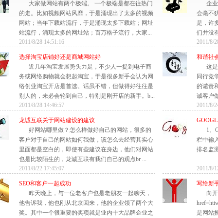
大家做网站有两个极端。 一个极端是都在往热门
企业
的走。比如视频网站风靡，于是涌现出了太多的视频
会毫不
网站；当年下载站流行，于是涌现太多下载站；网址
是，许多
站流行，涌现太多的网址站；百万格子流行，大家...
们并没有
2011/8/28 14:51:16
2011/8/2
选择淘宝店铺好还是商城网站好
和谐社
近几年淘宝发展势头力足，不少人一提到电子商
这是
务或网络购物就会想起淘宝，于是很多新手会认为网
同行竞
络创业淘宝开店是首选。话虽不错，但做得好往往是
的谴责
别人的，未必会轮到自己，特别是刚开店的新手。b...
诚客户做
2011/8/28 14:46:57
2011/8/2
龙诚互联关于网站建设的建议
GOOG
好网站哪里做？怎么样做好自己的网站，很多的
1、
客户对于自己的网站如何我做，该怎么去经营其实心
栏中输入
里面都是空白的，即使有些建议在身边，他们对网站
排名监测工具
也是比较陌生的，龙诚互联有我们自己的观点br ...
2011/8/22 17:45:07
2011/8/1
SEO和客户一起成功
写给新
昨天晚上，与一位老客户也是老朋友一起聊天，
向开
他告诉我，他也刚从北京回来，他的企业领了两个大
href=h
奖。其中一个很重要的奖项就是业内十大品牌企业之
是网站