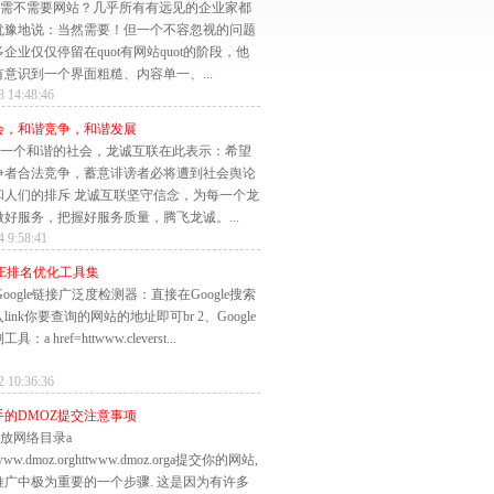
需不需要网站？几乎所有有远见的企业家都
犹豫地说：当然需要！但一个不容忽视的问题
企业仅仅停留在quot有网站quot的阶段，他
意识到一个界面粗糙、内容单一、...
8 14:48:46
会，和谐竞争，和谐发展
一个和谐的社会，龙诚互联在此表示：希望
争者合法竞争，蓄意诽谤者必将遭到社会舆论
和人们的排斥 龙诚互联坚守信念，为每一个龙
好服务，把握好服务质量，腾飞龙诚。...
4 9:58:41
LE排名优化工具集
Google链接广泛度检测器：直接在Google搜索
link你要查询的网站的地址即可br 2、Google
：a href=httwww.cleverst...
2 10:36:36
手的DMOZ提交注意事项
放网络目录a
ttwww.dmoz.orghttwww.dmoz.orga提交你的网站,
推广中极为重要的一个步骤. 这是因为有许多