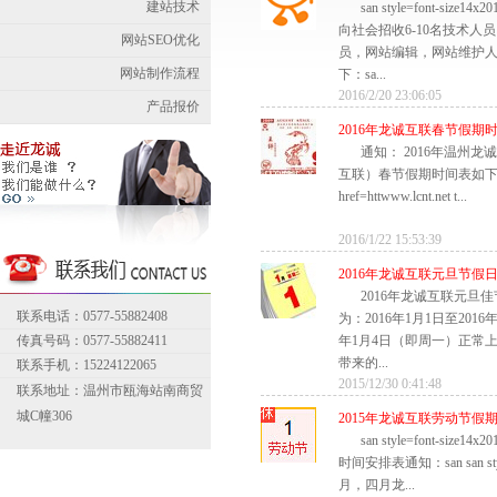
建站技术
san style=font-si
向社会招收6-10名技术人
网站SEO优化
员，网站编辑，网站维护
网站制作流程
下：sa...
2016/2/20 23:06:05
产品报价
2016年龙诚互联春节假期
通知： 2016年温州
互联）春节假期时间表如下： ali
href=httwww.lcnt.net t...
2016/1/22 15:53:39
2016年龙诚互联元旦节假
2016年龙诚互联元旦
联系电话：0577-55882408
为：2016年1月1日至2016
传真号码：0577-55882411
年1月4日（即周一）正常
带来的...
联系手机：15224122065
2015/12/30 0:41:48
联系地址：温州市瓯海站南商贸
城C幢306
2015年龙诚互联劳动节假
san style=font-si
时间安排表通知：san san style
月，四月龙...