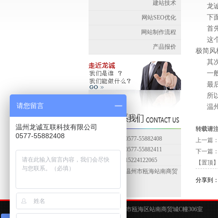
建站技术
龙
下
网站SEO优化
首
网站制作流程
这
产品报价
极简风
其
一
最
所
请您留言
温
温州龙诚互联科技有限公司
转载请
0577-55882408
联系电话：0577-55882408
上一篇
传真号码：0577-55882411
下一篇
联系手机：15224122065
【置顶
联系地址：温州市瓯海站南商贸
分享到
城C幢306
地址：温州市瓯海区站南商贸城C幢306室