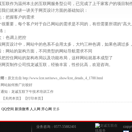
诚互联作为温州本土的互联网服务型公司，已完成了上千家客户的项目制
面我们就来讲一讲关于网页设计方面的基础知识：
先：把握客户的需求
个很重要，每个客户对于自己网站的需求是不同的，有些需要所谓的“高大
格；
次：色调上把控
般网页设计中，网站中的色系不会用太多，大约三种色调，如果色调过多
后：网站的架构方面，不同类型的网站导航需求不同
以把控住网站的架构布局以及功能布局，这样网站就基本成型了
州网页制作
公司找龙诚互联，经验丰富，性价比高，欢迎咨询。
注明：
原文出自 http://www.lcnt.net/news_show/lcnt_details_4_1788.html
：
网站如何推广比较好
：
通知：龙诚互联下午技术培训工作
】
【关闭本页】
【打印本页】
：
QQ空间
新浪微博
人人网
开心网
更多
业务咨询：0577-55882401
copyr