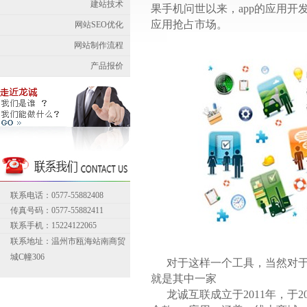
建站技术
果手机问世以来，app的应用
应用抢占市场。
网站SEO优化
网站制作流程
产品报价
联系电话：0577-55882408
传真号码：0577-55882411
联系手机：15224122065
联系地址：温州市瓯海站南商贸
城C幢306
对于这样一个工具，当然对于
就是其中一家
龙诚互联成立于2011年，于20