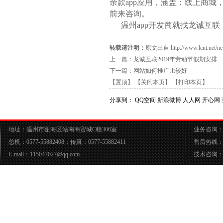
余款app应用，涵盖：线上商
前来
咨询。
温州app开发
商就找龙诚互联
转载请注明：
原文出自 http://www.lcnt.net/new
上一篇：
龙诚互联2019年劳动节假期安排
下一篇：
网站如何推广比较好
【置顶】
【关闭本页】
【打印本页】
分享到：
QQ空间
新浪微博
人人网
开心网
地址：温州市瓯海区站南商贸城C幢306室
业务咨询：05
总机：0577-55882408；传真：0577-55882411
售后热线：05
E-mail：115047027@qq.com
技术咨询：05