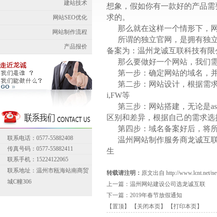
建站技术
想象，假如你有一款好的产品需
求的。
网站SEO优化
那么就在这样一个情形下，网
网站制作流程
所谓的独立官网，是拥有独立的
产品报价
备案为：温州龙诚互联科技有限
那么要做好一个网站，我们
第一步：确定网站的域名，
第二步：
网站设计
，根据需求
i,FW等
第三步：网站搭建，无论是asp
区别和差异，根据自己的需求选
第四步：域名备案好后，将
联系电话：0577-55882408
温州网站制作
服务商龙诚互联
传真号码：0577-55882411
生
联系手机：15224122065
联系地址：温州市瓯海站南商贸
转载请注明：
原文出自 http://www.lcnt.net/new
城C幢306
上一篇：
温州网站建设公司选龙诚互联
下一篇：
2019年春节放假通知
【置顶】
【关闭本页】
【打印本页】