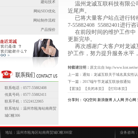
建站技术
温州龙诚互联科技有限公
近尾声。
网站SEO优化
已将大量客户站点进行转
网站制作流程
7-55882408 55882401进行
产品报价
在前段时间的维护工作中
更新完毕。
再次感谢广大客户对龙诚
护工作，努力提升服务水平
转载请注明：
原文出自 http://www.lcnt.net/new
上一篇：
通知：龙诚互联关于域名真实性认
下一篇：
2017端午节龙诚互联放假通知
联系电话：0577-55882408
【置顶】
【关闭本页】
【打印本页】
传真号码：0577-55882411
分享到：
QQ空间
新浪微博
人人网
开心网
联系手机：15224122065
联系地址：温州市瓯海站南商贸
城C幢306
地址：温州市瓯海区站南商贸城C幢306室
业务咨询：05