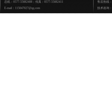
总机：0577-55882408；传真：0577-55882411
售后热线：05
E-mail：115047027@qq.com
技术咨询：05