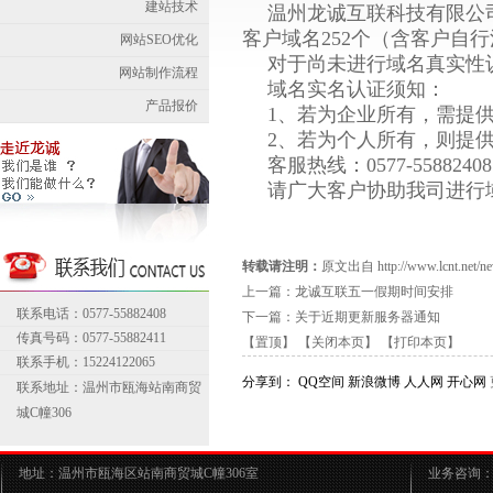
建站技术
温州龙诚互联科技有限公
客户域名252个（含客户自
网站SEO优化
对于尚未进行域名真实性
网站制作流程
域名实名认证须知：
产品报价
1、若为企业所有，需提
2、若为个人所有，则提
客服热线：0577-55882408 
请广大客户协助我司进行
转载请注明：
原文出自 http://www.lcnt.net/new
上一篇：
龙诚互联五一假期时间安排
联系电话：0577-55882408
下一篇：
关于近期更新服务器通知
传真号码：0577-55882411
【置顶】
【关闭本页】
【打印本页】
联系手机：15224122065
分享到：
QQ空间
新浪微博
人人网
开心网
联系地址：温州市瓯海站南商贸
城C幢306
地址：温州市瓯海区站南商贸城C幢306室
业务咨询：05