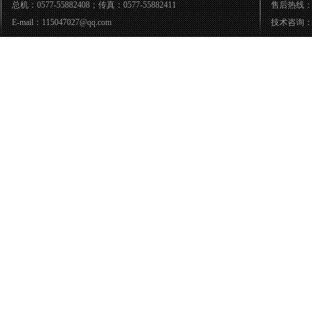
总机：0577-55882408；传真：0577-55882411
售后热线：05
E-mail：115047027@qq.com
技术咨询：05