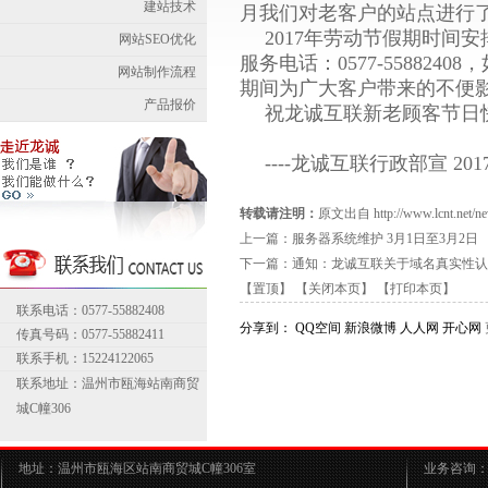
建站技术
月我们对老客户的站点进行
2017年劳动节假期时间安排
网站SEO优化
服务电话：0577-55882
网站制作流程
期间为广大客户带来的不便
产品报价
祝龙诚互联新老顾客节日
----龙诚互联行政部宣 201
转载请注明：
原文出自 http://www.lcnt.net/new
上一篇：
服务器系统维护 3月1日至3月2日
下一篇：
通知：龙诚互联关于域名真实性认
【置顶】
【关闭本页】
【打印本页】
联系电话：0577-55882408
分享到：
QQ空间
新浪微博
人人网
开心网
传真号码：0577-55882411
联系手机：15224122065
联系地址：温州市瓯海站南商贸
城C幢306
地址：温州市瓯海区站南商贸城C幢306室
业务咨询：05