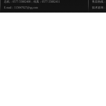
总机：0577-55882408；传真：0577-55882411
售后热线：05
E-mail：115047027@qq.com
技术咨询：05