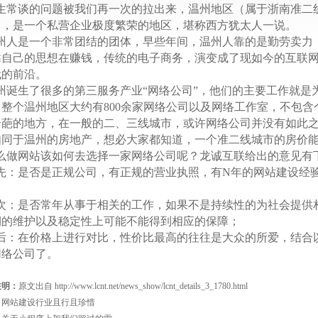
生常谈的问题被我们再一次的拉出来，温州地区（属于浙南准二
），是一个私营企业极度繁荣的地区，堪称西方
犹太人一说。
州人是一个非常团结的团体，早些年间，温州人靠的是勤劳卖力
靠自己的思想在赚钱，传统的电子商务，演变成了现如今的互联网
代的前沿。
州诞生了很多的第三服务产业“网络公司
”，他们的主要工作就是
，整个温州地区大约有800余家网络公司以及网络工作室，不包
奇葩的地方，在一般的二、三线城市，或许网络公司并没有如此
如同于温州的房地产，想必大家都知道，一个准二线城市的房价
么
做网站
该如何去选择一家网络公司呢？
龙诚互联给出的意见有
先：是否是正规公司，有正规的营业执照，有N年的网站建设经
；
次：是否常年从事于相关的工作，如果不是持续性的为社会提供
期的维护以及稳定性上可能不能得到相应的保障；
后：在价格上进行对比，性价比最高的往往是大众的所爱，结合
网络公司了。
注明：
原文出自 http://www.lcnt.net/news_show/lcnt_details_3_1780.html
：
网站建设行业且行且珍惜