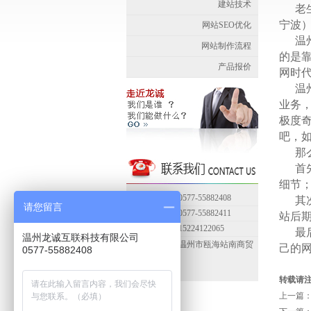
建站技术
老
宁波
网站SEO优化
温
网站制作流程
的是
产品报价
网时
温
业务
极度
吧，
那
首
细节
联系电话：0577-55882408
其
请您留言
传真号码：0577-55882411
站后
联系手机：15224122065
最
温州龙诚互联科技有限公司
联系地址：温州市瓯海站南商贸
己的
0577-55882408
城C幢306
转载请
上一篇