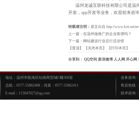
温州龙诚互联科技有限公司是温
开发，
app开发
等业务，欢迎前来
咨
转载请注明：
原文出自 http://www.lcnt.net/new
上一篇：
在温州做推广的企业靠谱吗？
下一篇：
网站建设行业且行且珍惜
【置顶】
【关闭本页】
【打印本页】
分享到：
QQ空间
新浪微博
人人网
开心网
地址：温州市瓯海区站南商贸城C幢306室
业务咨询：05
总机：0577-55882408；传真：0577-55882411
售后热线：05
E-mail：115047027@qq.com
技术咨询：05