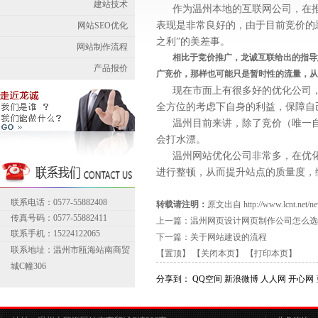
建站技术
作为温州本地的互联网公司，在推
表现是非常良好的，由于目前竞价的
网站SEO优化
之利
”的美差事。
网站制作流程
相比于竞价推广，龙诚互联给出的指导
产品报价
广竞价，那样也可能只是暂时性的流量，从
现在市面上有很多好的优化公司
全方位的考虑下自身的利益，保障自
温州目前来讲，除了竞价（唯一
会打水漂。
温州网站优化
公司非常多，在优化
进行整顿，从而提升站点的质量度，
联系电话：0577-55882408
转载请注明：
原文出自 http://www.lcnt.net/new
传真号码：0577-55882411
上一篇：
温州网页设计网页制作公司怎么选
联系手机：15224122065
下一篇：
关于网站建设的流程
联系地址：温州市瓯海站南商贸
【置顶】
【关闭本页】
【打印本页】
城C幢306
分享到：
QQ空间
新浪微博
人人网
开心网