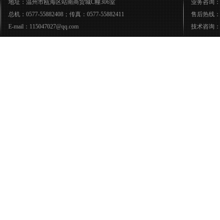
地址：温州市瓯海区站南商贸城C幢306室
业务咨询：05
总机：0577-55882408；传真：0577-55882411
售后热线：05
E-mail：115047027@qq.com
技术咨询：05