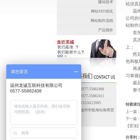
建站技术
站涉及
温
网站SEO优化
公司的
网站制作流程
站制作
产品报价
首
其
上；
然
色和板
再
请您留言
习掌握
最
温州龙诚互联科技有限公司
联系电话：0577-55882408
整
0577-55882408
传真号码：0577-55882411
联系手机：15224122065
转载请
联系地址：温州市瓯海站南商贸
上一篇
城C幢306
下一篇
【置顶
分享到