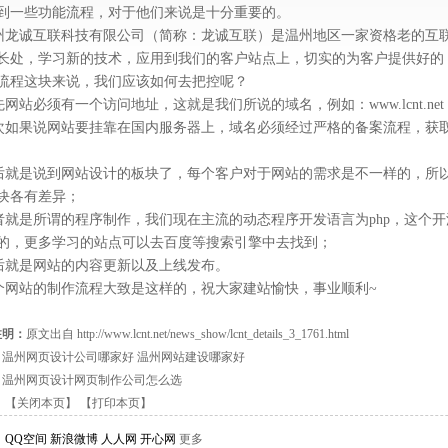
到一些功能流程，对于他们来说是十分重要的。
州龙诚互联科技有限公司（简称：龙诚互联
）是温州地区一家资格老的互
长处，学习新的技术，应用到我们的客户站点上，切实的为客户提供好的
流程这块来说，我们应该如何去把控呢？
先网站必须有一个访问地址，这就是我们所说的域名，例如：www.lcnt.ne
次如果说网站要挂靠在国内服务器上，域名必须经过严格的备案流程，获取
后就是说到网站设计的板块了，每个客户对于网站的需求是不一样的，所
块各有差异；
者就是所谓的程序制作，我们现在主流的动态程序开发语言为php，这个
的，更多学习的站点可以去百度等搜索引擎中去找到；
后就是网站的内容更新以及上线发布。
个网站的制作流程大致是这样的，祝大家建站愉快，事业顺利~
注明：
原文出自 http://www.lcnt.net/news_show/lcnt_details_3_1761.html
：
温州网页设计公司哪家好 温州网站建设哪家好
：
温州网页设计网页制作公司怎么选
】
【关闭本页】
【打印本页】
：
QQ空间
新浪微博
人人网
开心网
更多