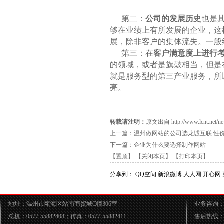
第二：
公司的发展历史
也是
够在业绩上有所发展的企业，这
展，除非客户的集体流失。一般
第三：在
客户满意度上进行
的领域，或者是旗鼓相当，但是
就是服务型的第三产业服务，所
亮。
转载请注明：
原文出自 http://www.lcnt.net/new
上一篇：
温州做网站的公司选龙诚互联 性
下一篇：
企业为什么要选择制作网站
【置顶】
【关闭本页】
【打印本页】
分享到：
QQ空间
新浪微博
人人网
开心网
地址：温州市瓯海区站南商贸城C幢306室
业务咨询：05
总机：0577-55882408；传真：0577-55882411
售后热线：05