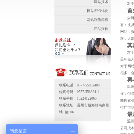
建站技术
对
首
网站SEO优化
众
网站制作流程
有：皮
产品报价
网站，
跟，大部
其
对
是年轻
对于网
很多，
再
联系电话：0577-55882408
温
传真号码：0577-55882411
许，但
联系手机：15224122065
能搜索
联系地址：温州市瓯海站南商贸
推广市
城C幢306
最
温
公司成
请您留言