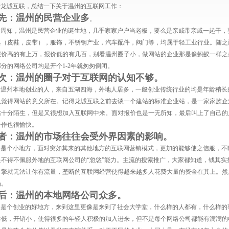
于龙诚互联，总结一下关于温州的互联网工作：
先：温州的民营企业多
。
所周知，温州是民营企业的诞生地，几乎家家户户当老板，要么是亲戚带亲戚一起干，
具（皮鞋，皮带），服饰，不锈钢产业，汽车配件，阀门等，均属于轻工业行业。随之
报价高的有上万，报价低的有几百，别看温州圈子小，做网站的企业那是像蚂蚁一样之
分的网络公司均是开个1-2年就匆匆倒闭。
次：温州的圈子对于互联网的认知不够。
于温州本地创业的人，来自五湖四海，外地人居多，一般创业传统行业的均是年龄稍长
人觉得网站的意义所在。记得龙诚互联之前去谈一个建站的标准企业站，是一家家族企
站十分陌生，但是又很想加入互联网中来。面对报价也是一无所知，最后叫上了自己的
合作也很愉快。
者：温州的市场往往会受外界因素的影响。
州是个小地方，面对突如其来的其他地方的互联网营销模式，更加的能够使之信服，不
是不得不佩服外地的互联网公司的“忽悠”能力。主流的搜索推广，大家都知道，钱其
引擎就无法让你有流量，垄断的互联网经营使得越来越多人花费大量的资金在其上。然
场。
后：温州的本地网络公司众多。
州是个创业的好地方，来到这里更像是来到了社会大学堂，什么样的人都有，什么样的
本低，开销小，使得很多的年轻人积极的加入进来，但不是每个网络公司都能有满满的