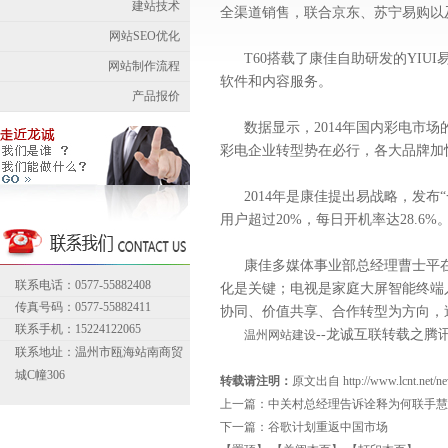
建站技术
全渠道销售，联合京东、苏宁易购以
网站SEO优化
T60搭载了康佳自助研发的YI
网站制作流程
软件和内容服务。
产品报价
数据显示，2014年国内彩电市场
彩电企业转型势在必行，各大品牌加
2014年是康佳提出易战略，发布
用户超过20%，每日开机率达28.6%
康佳多媒体事业部总经理曹士平
联系电话：0577-55882408
化是关键；电视是家庭大屏智能终端入
传真号码：0577-55882411
协同、价值共享、合作转型为方向，
联系手机：15224122065
--龙诚互联转载之腾
温州网站建设
联系地址：温州市瓯海站南商贸
城C幢306
转载请注明：
原文出自 http://www.lcnt.net/new
上一篇：
中关村总经理告诉诠释为何联手慧
下一篇：
谷歌计划重返中国市场