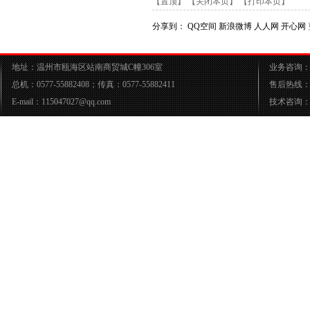
【置顶】
【关闭本页】
【打印本页】
分享到：
QQ空间
新浪微博
人人网
开心网
地址：温州市瓯海区站南商贸城C幢306室
业务咨询：05
总机：0577-55882408；传真：0577-55882411
售后热线：05
E-mail：115047027@qq.com
技术咨询：05